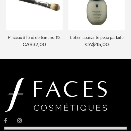
Pinceau à fond de teint no. 113
Lotion apaisante peau parfaite
CA$32,00
CA$45,00