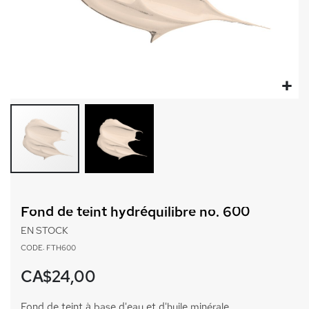
Passer
au
Fond de teint hydréquilibre no. 600
début
de
EN STOCK
la
CODE: FTH600
Galerie
d’images
CA$24,00
Fond de teint à base d'eau et d'huile minérale.