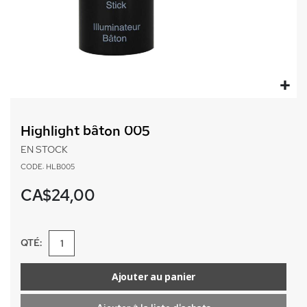
Passer
au
Highlight bâton 005
début
de
EN STOCK
la
CODE: HLB005
Galerie
d’images
CA$24,00
QTÉ:
Ajouter au panier