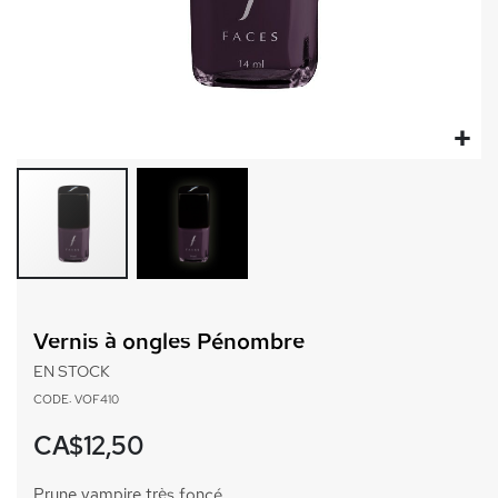
Passer
au
Vernis à ongles Pénombre
début
de
EN STOCK
la
CODE: VOF410
Galerie
d’images
CA$12,50
Prune vampire très foncé