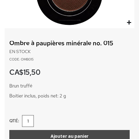
Passer
au
Ombre à paupières minérale no. 015
début
de
EN STOCK
la
CODE: OMB015
Galerie
d’images
CA$15,50
Brun truffé
Boitier inclus, poids net: 2 g
QTÉ:
Ajouter au panier