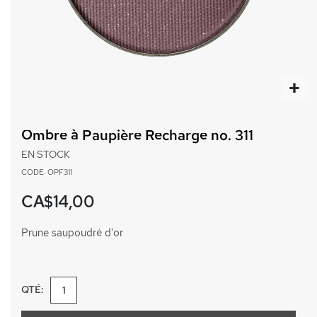
Passer
au
Ombre à Paupière Recharge no. 311
début
de
EN STOCK
la
CODE: OPF311
Galerie
d’images
CA$14,00
Prune saupoudré d'or
QTÉ: