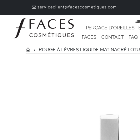
serviceclient@facescosmetiques.com
PERÇAGE D'OREILLES
FACES
CONTACT
FAQ
ROUGE À LÈVRES LIQUIDE MAT NACRÉ LOT
Passer
à
la
fin
de
la