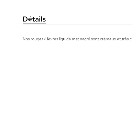
la
Galerie
Détails
d’images
Nos rouges à lèvres liquide mat nacré sont crémeux et très c