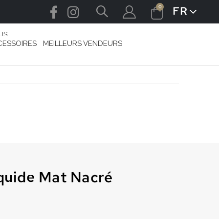
articles
0
FR
LANGUE
Cart
US
CESSOIRES
MEILLEURS VENDEURS
iquide Mat Nacré