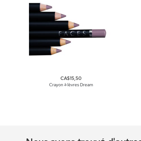
CA$15,50
Crayon à lèvres Dream