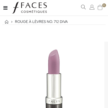
art
0
Affichage
Cart
navigation
ROUGE À LÈVRES NO. 712 DIVA
Passer
à
la
fin
de
la
galerie
d’images