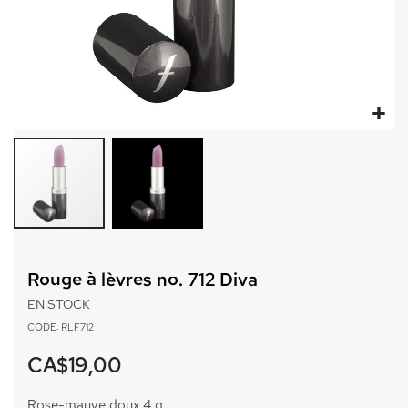
Passer
au
Rouge à lèvres no. 712 Diva
début
de
EN STOCK
la
CODE: RLF712
Galerie
d’images
CA$19,00
Rose-mauve doux 4 g