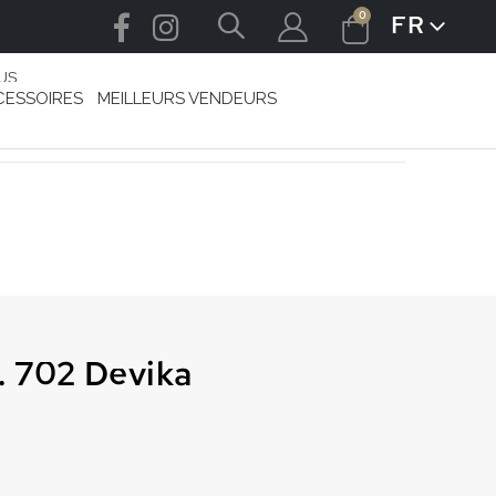
articles
0
FR
LANGUE
Cart
US
CESSOIRES
MEILLEURS VENDEURS
. 702 Devika