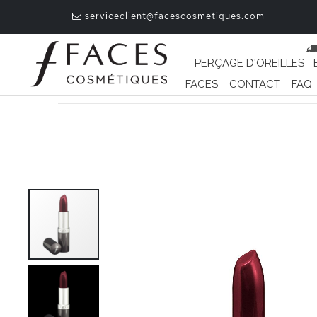
serviceclient@facescosmetiques.com
PERÇAGE D'OREILLES
FACES
CONTACT
FAQ
Passer
à
la
fin
de
la
galerie