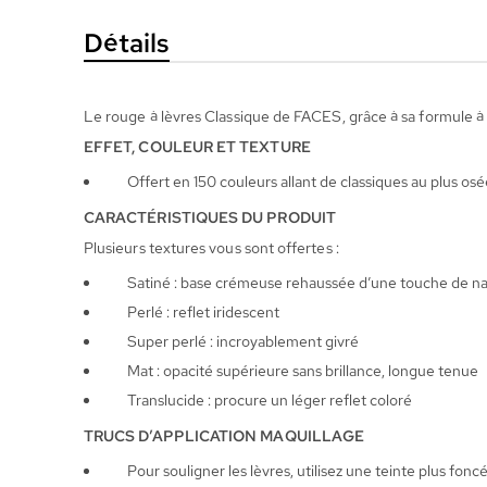
Galerie
Détails
d’images
Le rouge à lèvres Classique de FACES, grâce à sa formule à b
EFFET, COULEUR ET TEXTURE
Offert en 150 couleurs allant de classiques au plus osé
CARACTÉRISTIQUES DU PRODUIT
Plusieurs textures vous sont offertes :
Satiné : base crémeuse rehaussée d’une touche de n
Perlé : reflet iridescent
Super perlé : incroyablement givré
Mat : opacité supérieure sans brillance, longue tenue
Translucide : procure un léger reflet coloré
TRUCS D’APPLICATION MAQUILLAGE
Pour souligner les lèvres, utilisez une teinte plus fonc