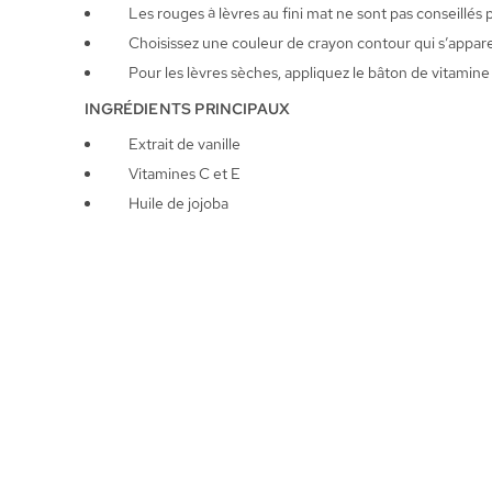
Les rouges à lèvres au fini mat ne sont pas conseillés 
Choisissez une couleur de crayon contour qui s’apparen
Pour les lèvres sèches, appliquez le bâton de vitamine
INGRÉDIENTS PRINCIPAUX
Extrait de vanille
Vitamines C et E
Huile de jojoba