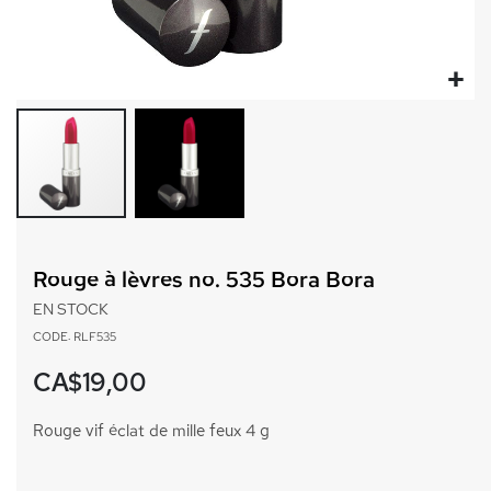
Passer
au
Rouge à lèvres no. 535 Bora Bora
début
de
EN STOCK
la
CODE: RLF535
Galerie
d’images
CA$19,00
Rouge vif éclat de mille feux 4 g