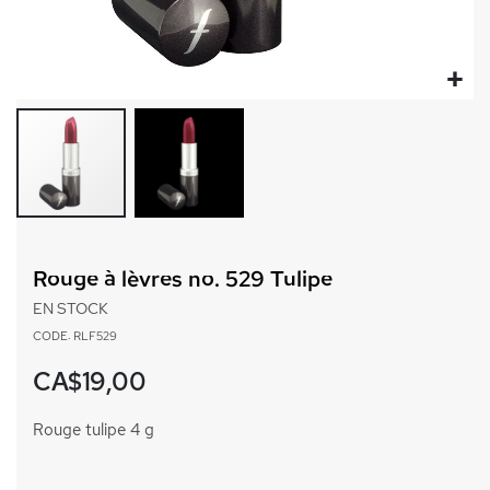
Passer
au
Rouge à lèvres no. 529 Tulipe
début
de
EN STOCK
la
CODE: RLF529
Galerie
d’images
CA$19,00
Rouge tulipe 4 g