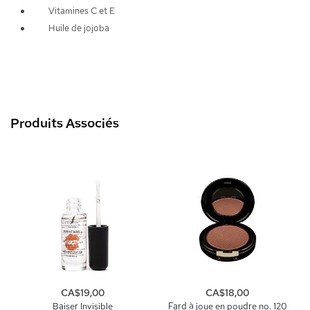
Vitamines C et E
Huile de jojoba
Produits Associés
CA$19,00
CA$18,00
Baiser Invisible
Fard à joue en poudre no. 120