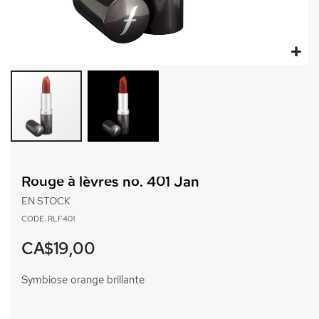
Passer
au
Rouge à lèvres no. 401 Jan
début
de
EN STOCK
la
CODE: RLF401
Galerie
d’images
CA$19,00
Symbiose orange brillante