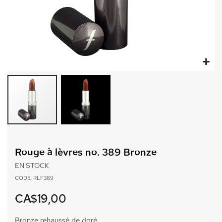
Passer
au
Rouge à lèvres no. 389 Bronze
début
de
EN STOCK
la
CODE: RLF389
Galerie
d’images
CA$19,00
Bronze rehaussé de doré