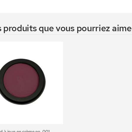
 produits que vous pourriez aimer
d à joue en crème no. 001