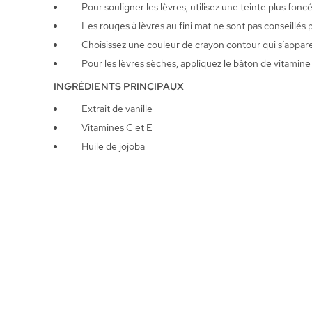
Pour souligner les lèvres, utilisez une teinte plus fonc
Les rouges à lèvres au fini mat ne sont pas conseillés 
Choisissez une couleur de crayon contour qui s’apparen
Pour les lèvres sèches, appliquez le bâton de vitamine
INGRÉDIENTS PRINCIPAUX
Extrait de vanille
Vitamines C et E
Huile de jojoba