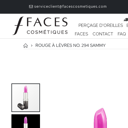
serviceclient@facescosmetiques.com
PERÇAGE D'OREILLES
FACES
CONTACT
FAQ
ROUGE À LÈVRES NO. 294 SAMMY
Passer
à
la
fin
de
la