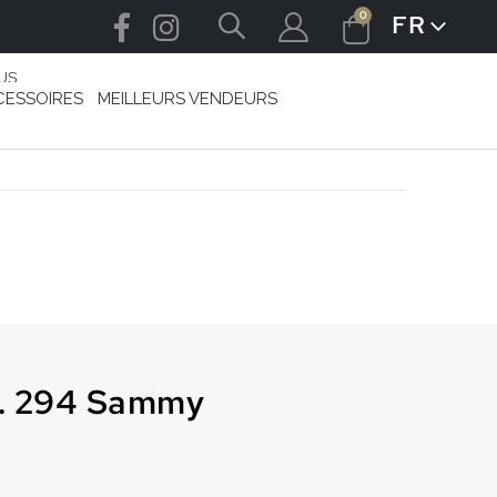
articles
0
FR
LANGUE
Cart
US
CESSOIRES
MEILLEURS VENDEURS
o. 294 Sammy