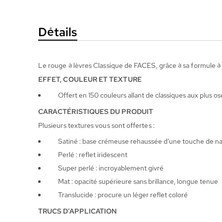
la
Galerie
Détails
d’images
Le rouge à lèvres Classique de FACES, grâce à sa formule à b
EFFET, COULEUR ET TEXTURE
Offert en 150 couleurs allant de classiques aux plus os
CARACTÉRISTIQUES DU PRODUIT
Plusieurs textures vous sont offertes :
Satiné : base crémeuse rehaussée d’une touche de n
Perlé : reflet iridescent
Super perlé : incroyablement givré
Mat : opacité supérieure sans brillance, longue tenue
Translucide : procure un léger reflet coloré
TRUCS D’APPLICATION