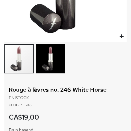
Passer
au
Rouge à lèvres no. 246 White Horse
début
de
EN STOCK
la
CODE: RLF246
Galerie
d’images
CA$19,00
Brun basané