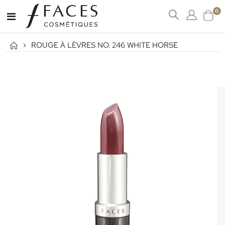
art
0
Affichage
Cart
navigation
ROUGE À LÈVRES NO. 246 WHITE HORSE
Passer
à
la
fin
de
la
galerie
d’images