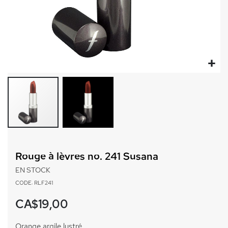
Passer
au
Rouge à lèvres no. 241 Susana
début
de
EN STOCK
la
CODE: RLF241
Galerie
d’images
CA$19,00
Orange argile lustré