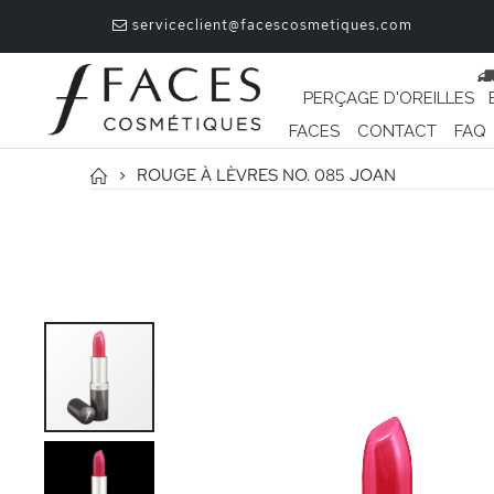
serviceclient@facescosmetiques.com
PERÇAGE D'OREILLES
FACES
CONTACT
FAQ
ROUGE À LÈVRES NO. 085 JOAN
Passer
à
la
fin
de
la