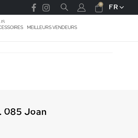
articles
0
FR
LANGUE
Cart
US
CESSOIRES
MEILLEURS VENDEURS
o. 085 Joan