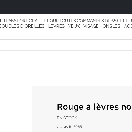
TRANSPORT GRATUIT POUR TOUTES COMMANDES DE 65$ ET PL
BOUCLES D'OREILLES
LÈVRES
YEUX
VISAGE
ONGLES
AC
Rouge à lèvres n
EN STOCK
CODE: RLF085