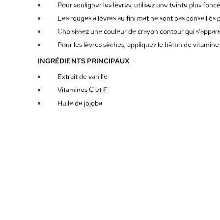
Pour souligner les lèvres, utilisez une teinte plus fonc
Les rouges à lèvres au fini mat ne sont pas conseillés 
Choisissez une couleur de crayon contour qui s’apparen
Pour les lèvres sèches, appliquez le bâton de vitamine
INGRÉDIENTS PRINCIPAUX
Extrait de vanille
Vitamines C et E
Huile de jojoba