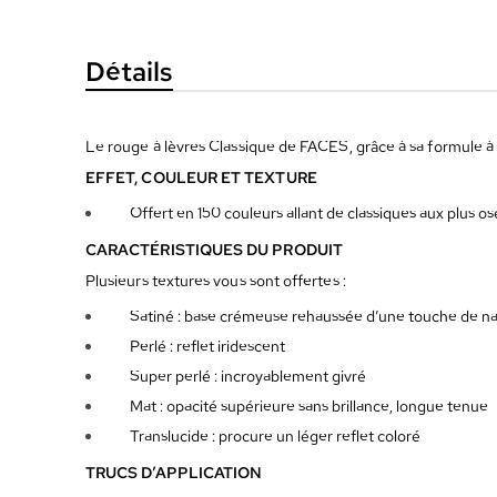
la
Galerie
Détails
d’images
Le rouge à lèvres Classique de FACES, grâce à sa formule à b
EFFET, COULEUR ET TEXTURE
Offert en 150 couleurs allant de classiques aux plus os
CARACTÉRISTIQUES DU PRODUIT
Plusieurs textures vous sont offertes :
Satiné : base crémeuse rehaussée d’une touche de n
Perlé : reflet iridescent
Super perlé : incroyablement givré
Mat : opacité supérieure sans brillance, longue tenue
Translucide : procure un léger reflet coloré
TRUCS D’APPLICATION