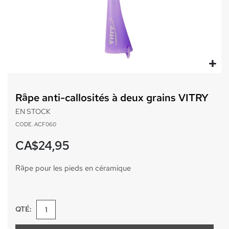
Passer
au
Râpe anti-callosités à deux grains VITRY
début
de
EN STOCK
la
CODE: ACF060
Galerie
d’images
CA$24,95
Râpe pour les pieds en céramique
QTÉ: