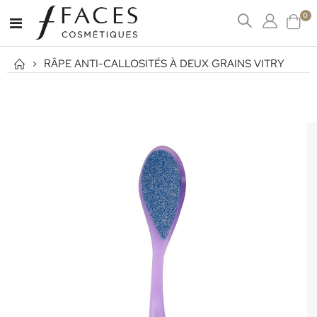
art
0
Affichage
Cart
navigation
RÂPE ANTI-CALLOSITÉS À DEUX GRAINS VITRY
Passer
à
la
fin
de
la
galerie
d’images