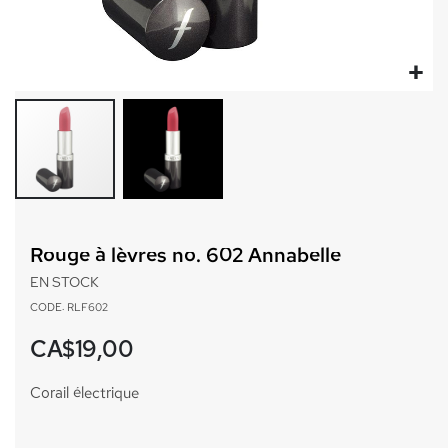
Passer
au
Rouge à lèvres no. 602 Annabelle
début
de
EN STOCK
la
CODE: RLF602
Galerie
d’images
CA$19,00
Corail électrique