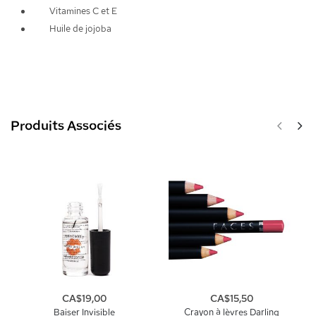
Vitamines C et E
Huile de jojoba
Produits Associés
CA$19,00
CA$15,50
Baiser Invisible
Crayon à lèvres Darling