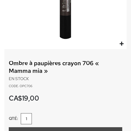
Passer
au
Ombre à paupières crayon 706 «
début
Mamma mia »
de
la
EN STOCK
Galerie
CODE: OPC706
d’images
CA$19,00
QTÉ: