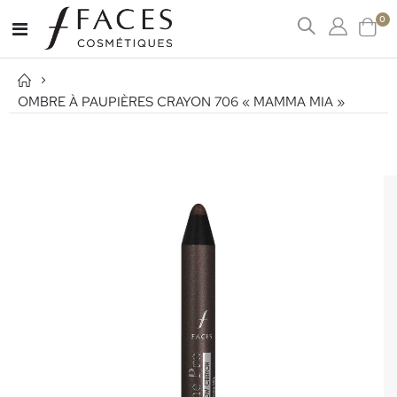
art
0
Affichage
Cart
navigation
OMBRE À PAUPIÈRES CRAYON 706 « MAMMA MIA »
Passer
à
la
fin
de
la
galerie
d’images