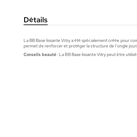
la
Galerie
Détails
d’images
La BB Base lissante Vitry a été spécialement créée pour comb
permet de renforcer et protéger la structure de l'ongle jour
Conseils beauté
: La BB Base lissante Vitry peut être utili