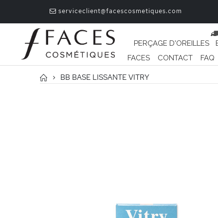
serviceclient@facescosmetiques.com
PERÇAGE D'OREILLES
FACES
CONTACT
FAQ
BB BASE LISSANTE VITRY
Passer
à
la
fin
de
la