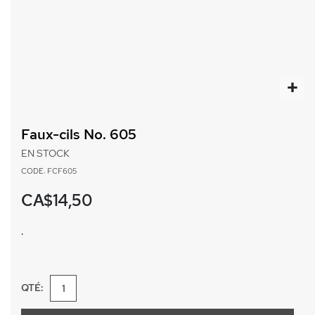
Passer
au
Faux-cils No. 605
début
de
EN STOCK
la
CODE: FCF605
Galerie
d’images
CA$14,50
.
QTÉ: