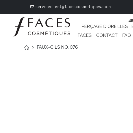
serviceclient@facescosmetiques.com
PERÇAGE D'OREILLES
FACES
CONTACT
FAQ
FAUX-CILS NO. 076
Passer
à
la
fin
de
la