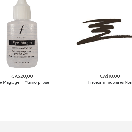
CA$20,00
CA$18,00
e Magic gel métamorphose
Traceur à Paupières Noi