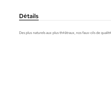
la
Galerie
Détails
d’images
Des plus naturels aux plus théâtraux, nos faux-cils de qualit