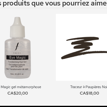
 produits que vous pourriez aimer
 Magic gel métamorphose
Traceur à Paupières Noi
CA$20,00
CA$18,00